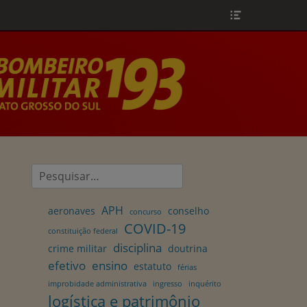
Header
Toggle
Pesquisar
por:
APH
aeronaves
conselho
concurso
COVID-19
constituição federal
disciplina
crime militar
doutrina
efetivo
ensino
estatuto
férias
improbidade administrativa
ingresso
inquérito
logística e patrimônio