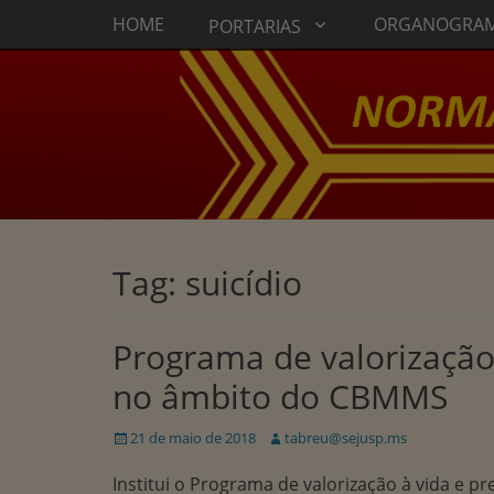
Menu principal
Ir
HOME
ORGANOGRA
PORTARIAS
para
o
conteúdo
Tag:
suicídio
Programa de valorização 
no âmbito do CBMMS
Publicado
Autor:
21 de maio de 2018
tabreu@sejusp.ms
em
Institui o Programa de valorização à vida e 