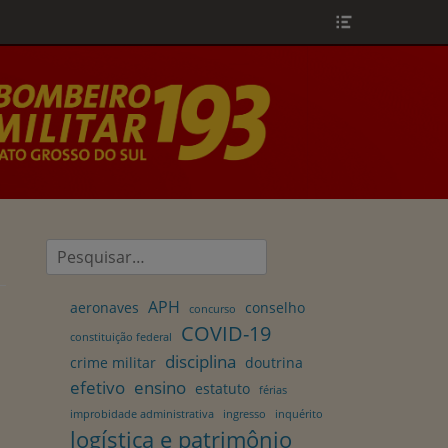
Header
Toggle
Pesquisar
por:
APH
aeronaves
conselho
concurso
COVID-19
constituição federal
disciplina
crime militar
doutrina
efetivo
ensino
estatuto
férias
improbidade administrativa
ingresso
inquérito
logística e patrimônio