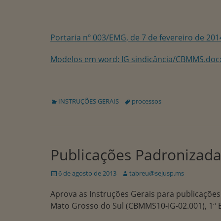
Portaria nº 003/EMG, de 7 de fevereiro de 201
Modelos em word: IG sindicância/CBMMS.doc
Categorias:
Tags:
INSTRUÇÕES GERAIS
processos
Publicações Padroniza
Publicado
Autor:
6 de agosto de 2013
tabreu@sejusp.ms
em
Aprova as Instruções Gerais para publicaçõe
Mato Grosso do Sul (CBMMS10-IG-02.001), 1ª E