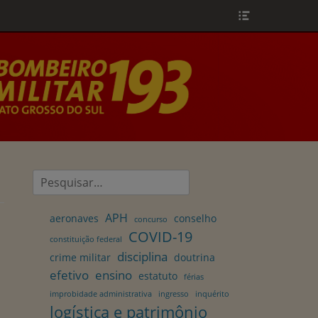
Header
Toggle
Pesquisar
por:
APH
aeronaves
conselho
concurso
COVID-19
constituição federal
disciplina
crime militar
doutrina
efetivo
ensino
estatuto
férias
improbidade administrativa
ingresso
inquérito
logística e patrimônio