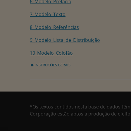
6_Modelo_Prefacio
7_Modelo_Texto
8_Modelo_Referências
9_Modelo_Lista_de_Distribuição
10_Modelo_Colofão
Categorias:
INSTRUÇÕES GERAIS
*Os textos contidos nesta base de dados têm
Corporação estão aptos à produção de efeitos