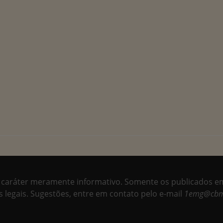
 caráter meramente informativo. Somente os publicados em 
 legais. Sugestões, entre em contato pelo e-mail
1emg@cbm.