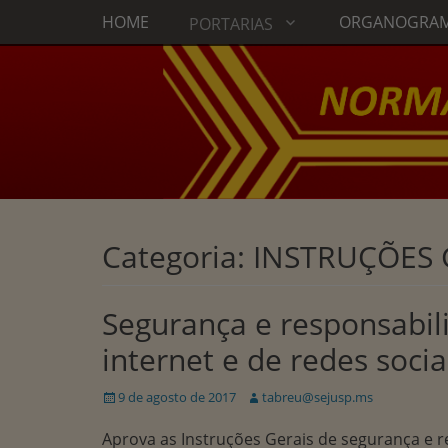
Menu principal
Ir
HOME
ORGANOGRA
PORTARIAS
para
o
conteúdo
Categoria:
INSTRUÇÕES 
Segurança e responsabil
internet e de redes socia
Publicado
Autor:
9 de agosto de 2017
tabreu@sejusp.ms
em
Aprova as Instruções Gerais de segurança e r