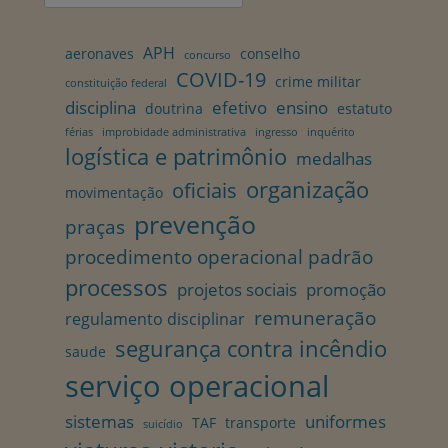
por:
APH
aeronaves
conselho
concurso
COVID-19
crime militar
constituição federal
disciplina
efetivo
ensino
doutrina
estatuto
férias
improbidade administrativa
ingresso
inquérito
logística e patrimônio
medalhas
organização
oficiais
movimentação
prevenção
praças
procedimento operacional padrão
processos
projetos sociais
promoção
remuneração
regulamento disciplinar
segurança contra incêndio
saude
serviço operacional
sistemas
uniformes
TAF
transporte
suicídio