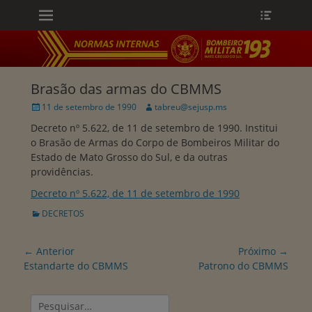
Menu principal
Heade
Ir
Toggle
para
o
conteúdo
ollapse
hild
enu
Brasão das armas do CBMMS
Publicado
Autor:
11 de setembro de 1990
tabreu@sejusp.ms
em
Decreto nº 5.622, de 11 de setembro de 1990. Institui
o Brasão de Armas do Corpo de Bombeiros Militar do
Estado de Mato Grosso do Sul, e da outras
providências.
Decreto nº 5.622, de 11 de setembro de 1990
Categorias:
DECRETOS
Navegação
← Anterior
Próximo →
de
Postagem
Próxima
Estandarte do CBMMS
Patrono do CBMMS
anterior:
postagem:
Post
Pesquisar