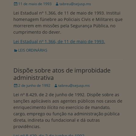
Publicado
Autor:
11 de maio de 1993
tabreu@sejusp.ms
em
Lei Estadual nº 1.366, de 11 de maio de 1993. Institui
homenagem fúnebre ao Policiais Civis e Militares que
morrerem em missões pela Segurança Pública, no
cumprimento do dever.
Lei Estadual nº 1.366, de 11 de maio de 1993.
Categorias:
LEIS ORDINÁRIAS
Dispõe sobre atos de improbidade
administrativa
Publicado
Autor:
2 de junho de 1992
tabreu@sejusp.ms
em
Lei nº 8.429, de 2 de junho de 1992. Dispõe sobre as
sanções aplicáveis aos agentes públicos nos casos de
enriquecimento ilícito no exercício de mandato,
cargo, emprego ou função na administração pública
direta, indireta ou fundacional e dá outras
providências.
Lei nº 8.429, de 2 de junho de 1992