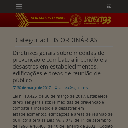
Menu principal
Heade
Ir
Toggle
para
o
conteúdo
ollapse
hild
enu
Categoria:
LEIS ORDINÁRIAS
Diretrizes gerais sobre medidas de
prevenção e combate a incêndio e a
desastres em estabelecimentos,
edificações e áreas de reunião de
público
Publicado
Autor:
30 de março de 2017
tabreu@sejusp.ms
em
Lei nº 13.425, de 30 de março de 2017. Estabelece
diretrizes gerais sobre medidas de prevenção e
combate a incêndio e a desastres em
estabelecimentos, edificações e áreas de reunião de
público; altera as Leis n
8.078, de 11 de setembro
ºs.
de 1990, e 10.406, de 10 de janeiro de 2002 – Código