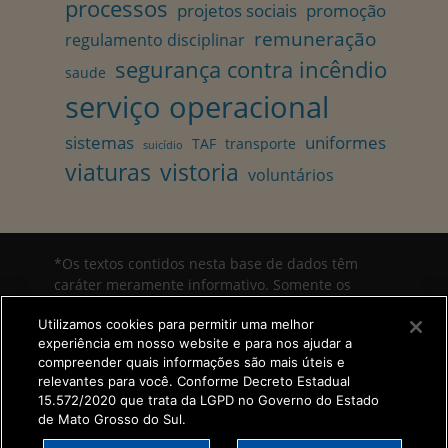
processos
projetos sociais
promoção
remuneração
regulamento disciplinar
segurança contra incêndio
saude
serviço operacional
sistemas
uniformes
TAF
transporte
suicídio
viaturas
vistoria
voluntários
*Os textos contidos nesta base de dados têm
caráter meramente informativo. Somente os
publicados em Diário Oficial ou em Boletim Geral
Utilizamos cookies para permitir uma melhor
da Corporação estão aptos à produção de efeitos
experiência em nosso website e para nos ajudar a
legais. Sugestões, entre em contato pelo e-mail
compreender quais informações são mais úteis e
1emg@cbm.ms.gov.br.
relevantes para você. Conforme Decreto Estadual
15.572/2020 que trata da LGPD no Governo do Estado
de Mato Grosso do Sul.
Copyright © 2026
Normas internas Bombeiros MS
. All Rights Reserved.