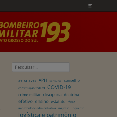
Header
Toggle
Pesquisar
por:
APH
aeronaves
conselho
concurso
COVID-19
constituição federal
disciplina
crime militar
doutrina
efetivo
ensino
estatuto
férias
.
improbidade administrativa
ingresso
inquérito
logística e patrimônio