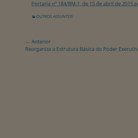
Portaria nº 184/BM-1, de 15 de abril de 2015.p
Categorias:
OUTROS ASSUNTOS
Navegação
← Anterior
Postagem
Reorganiza a Estrutura Básica do Poder Executi
de
anterior:
Post