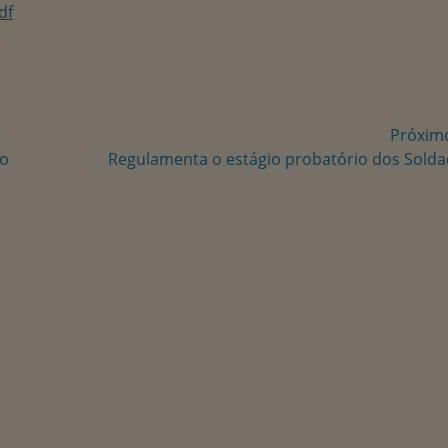
df
Próxim
Próxima
vo
Regulamenta o estágio probatório dos Sold
postagem: