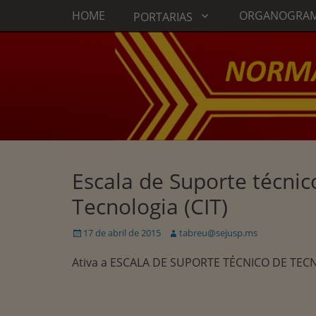
Menu principal
Ir
HOME
ORGANOGRA
PORTARIAS
para
o
conteúdo
Escala de Suporte técnic
Tecnologia (CIT)
Publicado
Autor:
17 de abril de 2015
tabreu@sejusp.ms
em
Ativa a ESCALA DE SUPORTE TÉCNICO DE TE