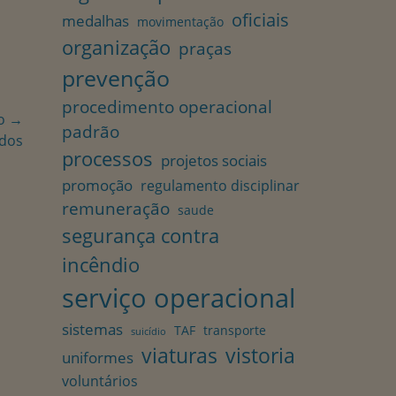
oficiais
medalhas
movimentação
organização
praças
prevenção
procedimento operacional
o →
padrão
ados
processos
projetos sociais
promoção
regulamento disciplinar
remuneração
saude
segurança contra
incêndio
serviço operacional
sistemas
TAF
transporte
suicídio
viaturas
vistoria
uniformes
voluntários