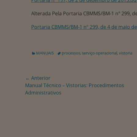
Alterada Pela Portaria CBMMS/BM-1 nº 299, de
Portaria CBMMS/BM-1 nº 299, de 4 de maio de
Categorias:
Tags:
MANUAIS
processos
,
serviço operacional
,
vistoria
Navegação
← Anterior
Postagem
Manual Técnico – Vistorias: Procedimentos
de
anterior:
Administrativos
Post