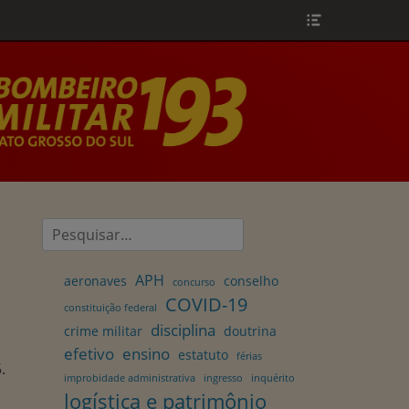
Header
Toggle
Pesquisar
por:
APH
aeronaves
conselho
concurso
COVID-19
constituição federal
disciplina
crime militar
doutrina
efetivo
ensino
estatuto
férias
.
improbidade administrativa
ingresso
inquérito
logística e patrimônio