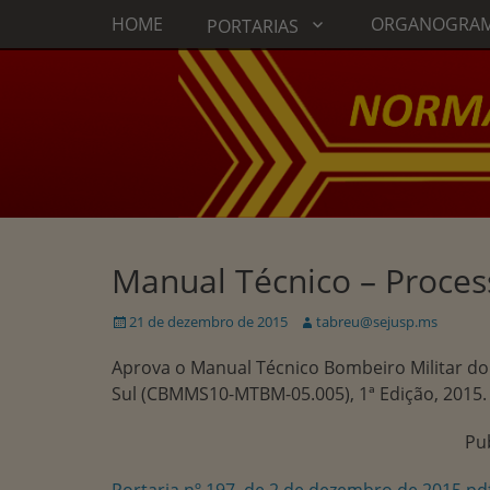
Menu principal
Ir
HOME
ORGANOGRA
PORTARIAS
para
o
conteúdo
Manual Técnico – Proces
Publicado
Autor:
21 de dezembro de 2015
tabreu@sejusp.ms
em
Aprova o Manual Técnico Bombeiro Militar do
Sul (CBMMS10-MTBM-05.005), 1ª Edição, 2015.
Pu
Portaria nº 197, de 2 de dezembro de 2015.pdf