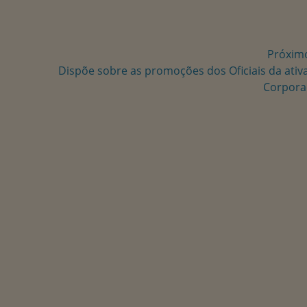
Próxim
Próxima
à
Dispõe sobre as promoções dos Oficiais da ativ
postagem:
Corpora