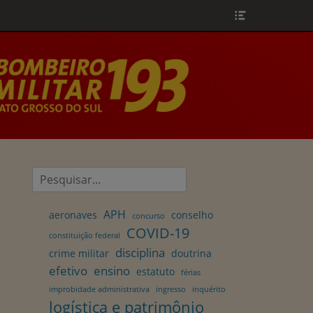
Header
Toggle
Pesquisar
por:
APH
aeronaves
conselho
concurso
COVID-19
constituição federal
disciplina
crime militar
doutrina
efetivo
ensino
estatuto
férias
improbidade administrativa
ingresso
inquérito
logística e patrimônio