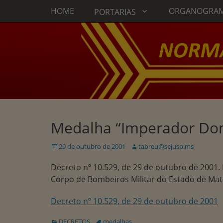
Menu principal
Ir
HOME
ORGANOGRA
PORTARIAS
para
o
conteúdo
Medalha “Imperador Dom
Publicado
Autor:
29 de outubro de 2001
tabreu@sejusp.ms
em
Decreto nº 10.529, de 29 de outubro de 2001
Corpo de Bombeiros Militar do Estado de Mato
Decreto nº 10.529, de 29 de outubro de 2001
Categorias:
Tags:
DECRETOS
medalhas