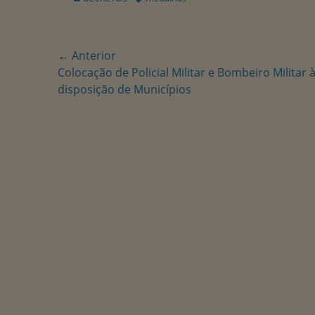
Navegação
← Anterior
Postagem
Colocação de Policial Militar e Bombeiro Militar 
de
anterior:
disposição de Municípios
Post