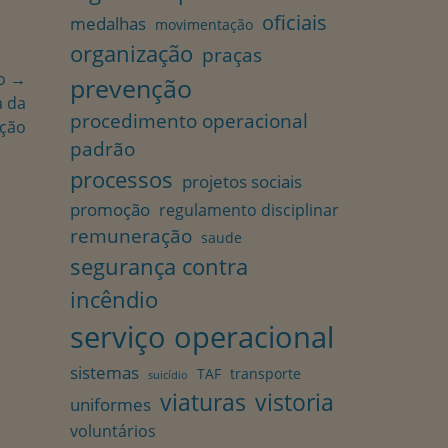
oficiais
medalhas
movimentação
organização
praças
o →
prevenção
a da
procedimento operacional
ção
padrão
processos
projetos sociais
promoção
regulamento disciplinar
remuneração
saude
segurança contra
incêndio
serviço operacional
sistemas
TAF
transporte
suicídio
viaturas
vistoria
uniformes
voluntários