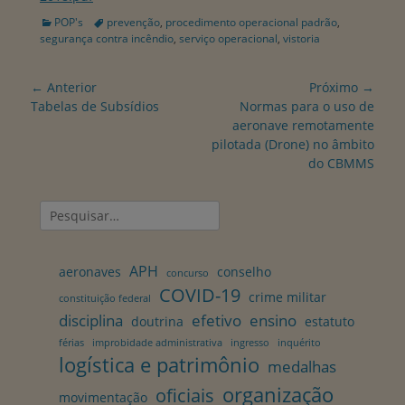
Categorias:
Tags:
POP's
prevenção
,
procedimento operacional padrão
,
segurança contra incêndio
,
serviço operacional
,
vistoria
Navegação
← Anterior
Próximo →
de
Postagem
Próxima
Tabelas de Subsídios
Normas para o uso de
anterior:
postagem:
aeronave remotamente
Post
pilotada (Drone) no âmbito
do CBMMS
Pesquisar
por:
APH
aeronaves
conselho
concurso
COVID-19
crime militar
constituição federal
disciplina
efetivo
ensino
doutrina
estatuto
férias
improbidade administrativa
ingresso
inquérito
logística e patrimônio
medalhas
organização
oficiais
movimentação