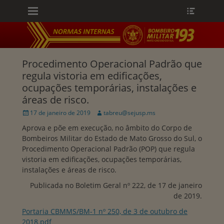
Menu principal
Heade
Ir
Toggle
para
o
conteúdo
ollapse
hild
enu
Procedimento Operacional Padrão que
regula vistoria em edificações,
ocupações temporárias, instalações e
áreas de risco.
Publicado
Autor:
17 de janeiro de 2019
tabreu@sejusp.ms
em
Aprova e põe em execução, no âmbito do Corpo de
Bombeiros Militar do Estado de Mato Grosso do Sul, o
Procedimento Operacional Padrão (POP) que regula
vistoria em edificações, ocupações temporárias,
instalações e áreas de risco.
Publicada no Boletim Geral nº 222, de 17 de janeiro
de 2019.
Portaria CBMMS/BM-1 nº 250, de 3 de outubro de
2018.pdf