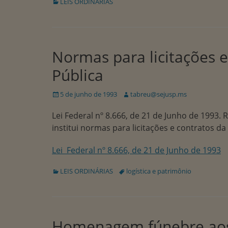
Categorias:
LEIS ORDINÁRIAS
Normas para licitações 
Pública
Publicado
Autor:
5 de junho de 1993
tabreu@sejusp.ms
em
Lei Federal nº 8.666, de 21 de Junho de 1993. R
institui normas para licitações e contratos d
Lei Federal nº 8.666, de 21 de Junho de 1993
Categorias:
Tags:
LEIS ORDINÁRIAS
logística e patrimônio
Homenagem fúnebre aos P