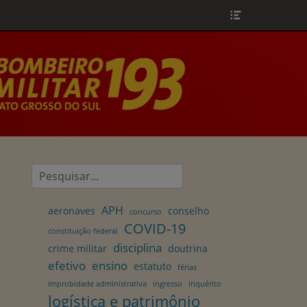
Header
Toggle
Pesquisar
por:
APH
aeronaves
conselho
concurso
COVID-19
constituição federal
disciplina
crime militar
doutrina
efetivo
ensino
estatuto
férias
improbidade administrativa
ingresso
inquérito
logística e patrimônio