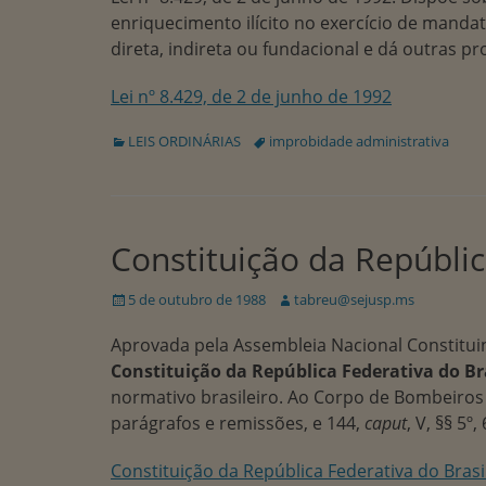
enriquecimento ilícito no exercício de manda
direta, indireta ou fundacional e dá outras pr
Lei nº 8.429, de 2 de junho de 1992
Categorias:
Tags:
LEIS ORDINÁRIAS
improbidade administrativa
Constituição da Repúblic
Publicado
Autor:
5 de outubro de 1988
tabreu@sejusp.ms
em
Aprovada pela Assembleia Nacional Constitui
Constituição da República Federativa do Br
normativo brasileiro. Ao Corpo de Bombeiros M
parágrafos e remissões, e 144,
caput
, V, §§ 5º, 
Constituição da República Federativa do Bras