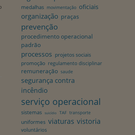
oficiais
medalhas
o
movimentação
organização
praças
prevenção
procedimento operacional
padrão
processos
projetos sociais
promoção
regulamento disciplinar
remuneração
saude
segurança contra
incêndio
e
serviço operacional
sistemas
TAF
transporte
suicídio
viaturas
vistoria
uniformes
voluntários