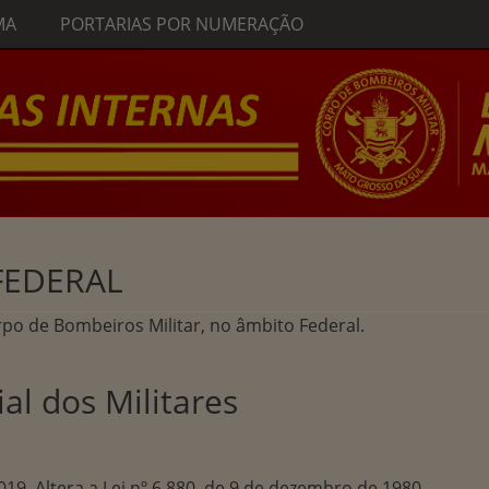
MA
PORTARIAS POR NUMERAÇÃO
FEDERAL
rpo de Bombeiros Militar, no âmbito Federal.
al dos Militares
019. Altera a Lei nº 6.880, de 9 de dezembro de 1980