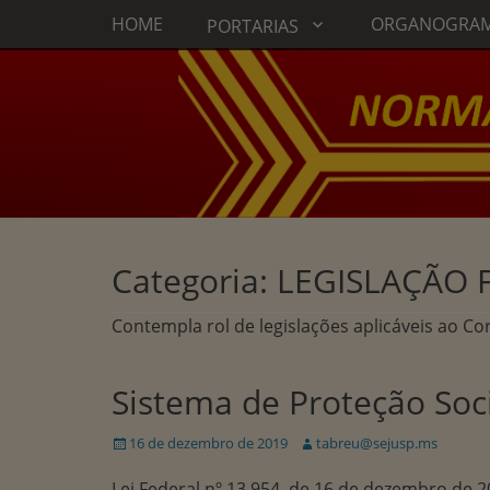
Menu principal
Ir
HOME
ORGANOGRA
PORTARIAS
para
o
conteúdo
Categoria:
LEGISLAÇÃO 
Contempla rol de legislações aplicáveis ao Co
Sistema de Proteção Soci
Publicado
Autor:
16 de dezembro de 2019
tabreu@sejusp.ms
em
Lei Federal nº 13.954, de 16 de dezembro de 2