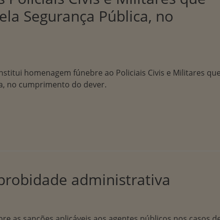
la Segurança Pública, no
Institui homenagem fúnebre ao Policiais Civis e Militares qu
a, no cumprimento do dever.
probidade administrativa
obre as sanções aplicáveis aos agentes públicos nos casos d