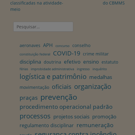
classificadas na atividade-
do CBMMS
meio
Pesquisar
por:
APH
aeronaves
conselho
concurso
COVID-19
crime militar
constituição federal
disciplina
efetivo
ensino
doutrina
estatuto
férias
improbidade administrativa
ingresso
inquérito
logística e patrimônio
medalhas
organização
oficiais
movimentação
prevenção
praças
procedimento operacional padrão
processos
projetos sociais
promoção
remuneração
regulamento disciplinar
segurança contra incêndio