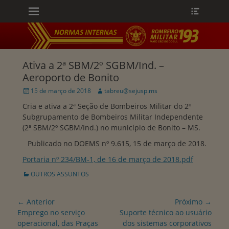
Menu principal
Heade
Ir
Toggle
para
o
conteúdo
ollapse
hild
enu
Ativa a 2ª SBM/2º SGBM/Ind. –
Aeroporto de Bonito
Publicado
Autor:
15 de março de 2018
tabreu@sejusp.ms
em
Cria e ativa a 2ª Seção de Bombeiros Militar do 2º
Subgrupamento de Bombeiros Militar Independente
(2ª SBM/2º SGBM/Ind.) no município de Bonito – MS.
Publicado no DOEMS nº 9.615, 15 de março de 2018.
Portaria nº 234/BM-1, de 16 de março de 2018
.pdf
Categorias:
OUTROS ASSUNTOS
Navegação
← Anterior
Próximo →
de
Postagem
Próxima
Emprego no serviço
Suporte técnico ao usuário
anterior:
postagem:
operacional, das Praças
dos sistemas corporativos
Post